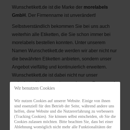
Wunschetikett.de ist die Marke der
morelabels
GmbH
. Der Firmenname ist unverändert!
Selbstverständlich bekommen Sie bei uns auch
weiterhin alle Etiketten, die Sie schon immer bei
morelabels bestellen konnten. Unter unserem
Namen Wunschetikett.de werden wir aber nicht nur
die bewährten Etiketten anbieten, sondern unser
Angebot vielfältig und kontinuierlich erweitern.
Wunschetikett.de ist dabei nicht nur unser
geänderter Name, sondern auch unser Programm!
Wir benutzen Cookies
Außer speziellen Etikettenformen mit
Wir nutzen Cookies auf unserer Website. Einige von ihnen
Gewähr-/Siegelverschluss für Honiggläser sind
sind essenziell für den Betrieb der Seite, während andere uns
unsere Etiketten für eine Vielzahl von Produkten,
helfen, diese Website und die Nutzererfahrung zu verbessern
(Tracking Cookies). Sie können selbst entscheiden, ob Sie die
Gläser und andere Verpackungen nutzbar.
Cookies zulassen möchten. Bitte beachten Sie, dass bei einer
Selbstverständlich können unterschiedliche "Bio-
Ablehnung womöglich nicht mehr alle Funktionalitäten der