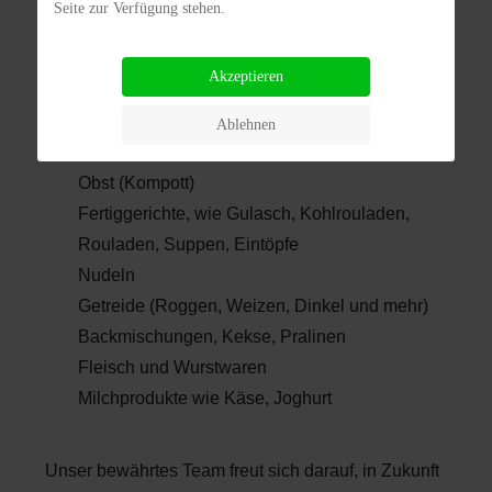
Seite zur Verfügung stehen.
Logos" unter Berücksichtigung der jeweiligen
Richtlinien integriert werden.
Akzeptieren
Nutzen Sie unser Etiketten-Angebot für z. B.
Fruchtaufstrich, Pesto, Chutney
Ablehnen
Eingelegtes und eingekochtes Gemüse und
Obst (Kompott)
Fertiggerichte, wie Gulasch, Kohlrouladen,
Rouladen, Suppen, Eintöpfe
Nudeln
Getreide (Roggen, Weizen, Dinkel und mehr)
Backmischungen, Kekse, Pralinen
Fleisch und Wurstwaren
Milchprodukte wie Käse, Joghurt
Unser bewährtes Team freut sich darauf, in Zukunft