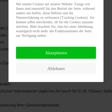
würzen, Früchten, Nüssen und Honig
Wir nutzen Cookies auf unserer Website. Einige von
ihnen sind essenziell für den Betrieb der Seite, während
andere uns helfen, diese Website und die
Nutzererfahrung zu verbessern (Tracking Cookies). Sie
können selbst entscheiden, ob Sie die Cookies zulassen
möchten. Bitte beachten Sie, dass bei einer Ablehnung
er Lippenstift-Hülse, im Tiegel, in der Dose)
womöglich nicht mehr alle Funktionalitäten der Seite
ose, vakuumiert)
zur Verfügung stehen.
se)
akuumiert und anderen Verpackungen)
Akzeptieren
im Glas, in der (Aroma-)Dose und anderen Verpackungen)
Ablehnen
iketten
lichen Informationen jeglicher Art (auch für D.I.B. Gläser), Näh
erpackung Ihrer Geschenkprodukte