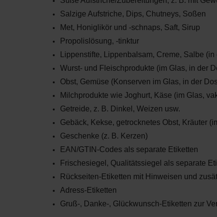
Süße Aufstriche/Zubereitungen, z. B. mit Ge
Salzige Aufstriche, Dips, Chutneys, Soßen
Met, Honiglikör und -schnaps, Saft, Sirup
Propolislösung, -tinktur
Lippenstifte, Lippenbalsam, Creme, Salbe (in d
Wurst- und Fleischprodukte (im Glas, in der D
Obst, Gemüse (Konserven im Glas, in der Do
Milchprodukte wie Joghurt, Käse (im Glas, v
Getreide, z. B. Dinkel, Weizen usw.
Gebäck, Kekse, getrocknetes Obst, Kräuter (
Geschenke (z. B. Kerzen)
EAN/GTIN-Codes als separate Etiketten
Frischesiegel, Qualitätssiegel als separate Et
Rückseiten-Etiketten mit Hinweisen und zusätz
Adress-Etiketten
Gruß-, Danke-, Glückwunsch-Etiketten zur V