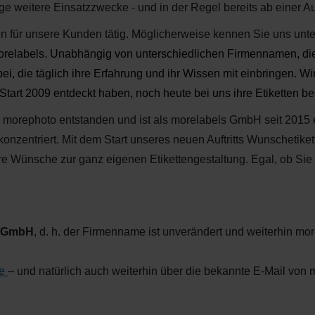
ige weitere Einsatzzwecke - und in der Regel bereits ab einer A
etten für unsere Kunden tätig. Möglicherweise kennen Sie uns u
relabels. Unabhängig von unterschiedlichen Firmennamen, die 
i, die täglich ihre Erfahrung und ihr Wissen mit einbringen. W
art 2009 entdeckt haben, noch heute bei uns ihre Etiketten bes
ei morephoto entstanden und ist als morelabels GmbH seit 2015 
konzentriert. Mit dem Start unseres neuen Auftritts Wunschetik
re Wünsche zur ganz eigenen Etikettengestaltung. Egal, ob Sie s
s GmbH
, d. h. der Firmenname ist unverändert und weiterhin m
de
– und natürlich auch weiterhin über die bekannte E-Mail von 