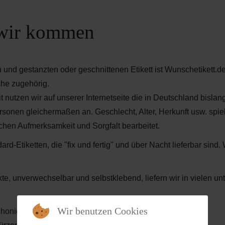
 wir kommen
nd gestanzten oder geschnittenen Etikett ist Wunschetikett.de d
che zugehörig.
it nutzen wir auf unserer Internetseite die in Deutschland bisla
rsonen gleichermaßen an. Geschlecht, Alter, Herkunft usw. spiel
eichen Aufmerksamkeit und Sorgfalt bearbeitet.
d-Etiketten, die "fix und fertig" und über Nacht lieferbar sind. 
dukte, unverwechselbar und selbstklebend, liefern wir in vielen
Wir benutzen Cookies
honig), in der Squeeze-Flasche), Marmelade, Konfitüre