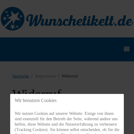
Startseite
Impressum
Widerruf
Widerruf
Wir benutzen Cookies
Veröffentlicht in
Impressum, Datenschutz & mehr
Wir nutzen Cookies auf unserer Website. Einige von ihnen
Nach § 312 g Abs. 2 Nr. 1 BGB gilt das Widerrufsrecht
sind essenziell für den Betrieb der Seite, während andere uns
helfen, diese Website und die Nutzererfahrung zu verbessern
nicht für Verträge zur Lieferung von Waren, die nicht
(Tracking Cookies). Sie können selbst entscheiden, ob Sie die
vorgefertigt sind und für deren Herstellung eine